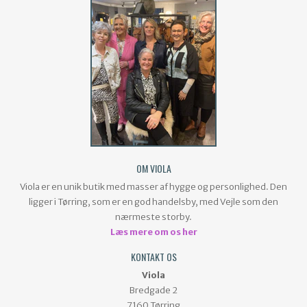
OM VIOLA
Viola er en unik butik med masser af hygge og personlighed. Den
ligger i Tørring, som er en god handelsby, med Vejle som den
nærmeste storby.
Læs mere om os her
KONTAKT OS
Viola
Bredgade 2
7160 Tørring